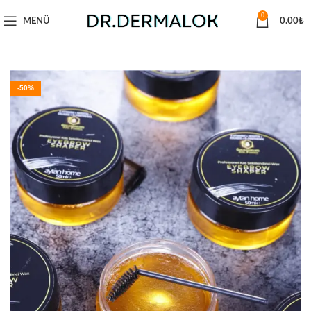
0
MENÜ
0.00
₺
-50%