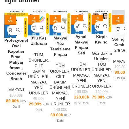
İlgili ürünler
-5
-4
-5
-3
-4
-5
5%
0%
4%
5%
7%
0%
KUR
KU
KU
KU
KU
UM
RU
RU
RU
RU
SAL
MS
MS
MS
MS
Aynalı
Kirpik
3’lü Kaş
Makyaj
FAT
AL
AL
AL
AL
Solinge
Profesyonel
URA
FAT
FAT
FAT
FAT
Makyaj
Kıvırıcı
Usturası
Yüz
Cımbız
UR
UR
UR
UR
Oval
Fırçası
A
A
A
A
Temizleme
2’li Set
Kapatıcı
Seti
Göz Bakım
Fırçası
TÜM
Fırça,
Ürünleri
,
ÜRÜNLER
,
MAKYAJ
Makyaj
TÜM
TÜM
CİLT
TÜM
199.00
₺
fırçası,
ÜRÜNLER
,
ÜRÜNLER
,
BAKIM
ÜRÜNLER
,
99.00
₺
Concealer
MAKYAJ
,
MAKYAJ
,
ÜRÜNLERİ
,
CİLT
KDV Dahil
Brush
YENİ
YENİ
MAKYAJ
,
BAKIM
ÜRÜNLER
ÜRÜNLER
YENİ
ÜRÜNLERİ
,
MAKYAJ
199.00
₺
149.00
₺
ÜRÜNLER
MAKYAJ
,
199.00
₺
129.00
₺
79.00
₺
KDV
YENİ
49.99
₺
89.00
₺
KDV
KDV Dahil
Dahil
29.99
₺
ÜRÜNLER
KDV
Dahil
149.00
₺
Dahil
69.00
₺
KDV
Dahil