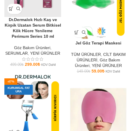
Dr.Dermalok Hızlı Kaş ve
Kirpik Uzatan Serum Bitkisel
Kök Hücre Yenileme
Perimum Series 10 ml
Jel Göz Terapi Maskesi
Göz Bakım Ürünleri
,
SERUMLAR
,
YENİ ÜRÜNLER
TÜM ÜRÜNLER
,
CİLT BAKIM
ÜRÜNLERİ
,
Göz Bakım
299.00
₺
499.00
₺
KDV Dahil
Ürünleri
,
YENİ ÜRÜNLER
59.00
₺
149.00
₺
KDV Dahil
-47%
KURUMSAL FAT
URA