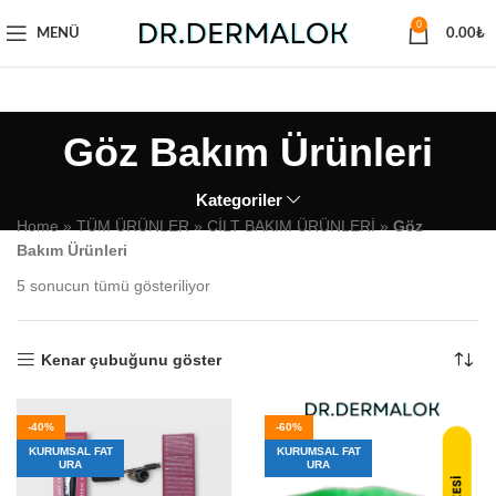
0
MENÜ
0.00
₺
Göz Bakım Ürünleri
Kategoriler
Home
»
TÜM ÜRÜNLER
»
CİLT BAKIM ÜRÜNLERİ
»
Göz
Bakım Ürünleri
5 sonucun tümü gösteriliyor
Kenar çubuğunu göster
-40%
-60%
KURUMSAL FAT
KURUMSAL FAT
URA
URA