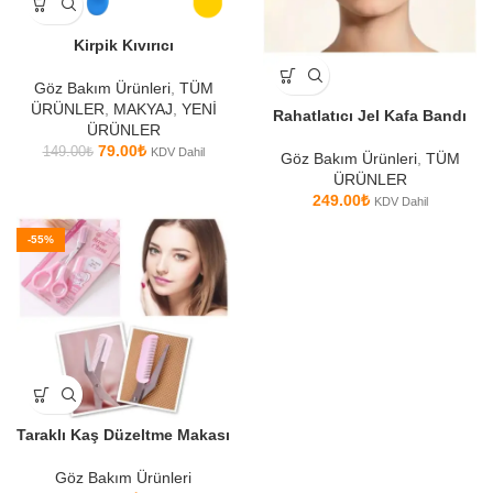
Kirpik Kıvırıcı
Göz Bakım Ürünleri
,
TÜM
ÜRÜNLER
,
MAKYAJ
,
YENİ
Rahatlatıcı Jel Kafa Bandı
ÜRÜNLER
79.00
₺
149.00
₺
KDV Dahil
Göz Bakım Ürünleri
,
TÜM
ÜRÜNLER
249.00
₺
KDV Dahil
-55%
Taraklı Kaş Düzeltme Makası
Göz Bakım Ürünleri