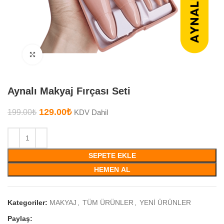
Büyütmek için tıklayın
Aynalı Makyaj Fırçası Seti
129.00
₺
199.00
₺
KDV Dahil
SEPETE EKLE
HEMEN AL
Kategoriler:
MAKYAJ
,
TÜM ÜRÜNLER
,
YENİ ÜRÜNLER
Paylaş: