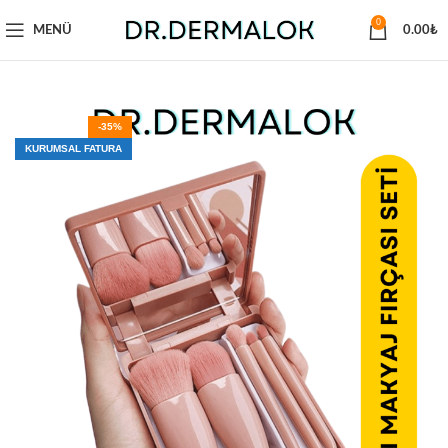
0
MENÜ
0.00
₺
-35%
KURUMSAL FATURA