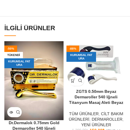
İLGILI ÜRÜNLER
-50%
-88%
TÜKENDI
KURUMSAL FAT
URA
KURUMSAL FAT
URA
ZGTS 0.50mm Beyaz
Dermaroller 540 Iğneli
Titanyum Masaj Aleti Beyaz
TÜM ÜRÜNLER
,
CİLT BAKIM
ÜRÜNLERİ
,
DERMAROLLER
,
Dr.Dermalok 0.75mm Gold
YENİ ÜRÜNLER
Dermaroller 540 Iğneli