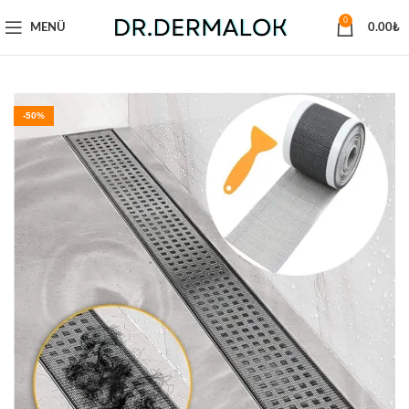
0
MENÜ
0.00
₺
-50%