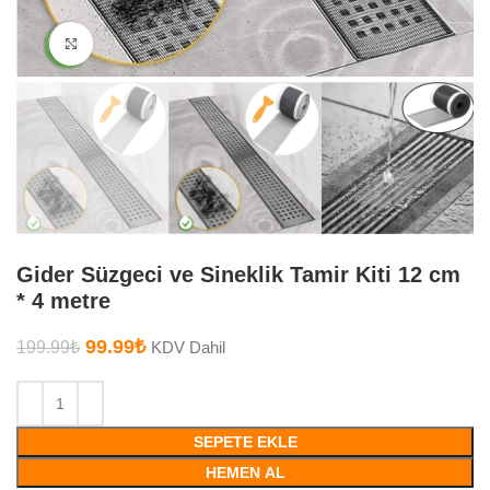
Büyütmek için tıklayın
Gider Süzgeci ve Sineklik Tamir Kiti 12 cm
* 4 metre
99.99
₺
199.99
₺
KDV Dahil
SEPETE EKLE
HEMEN AL