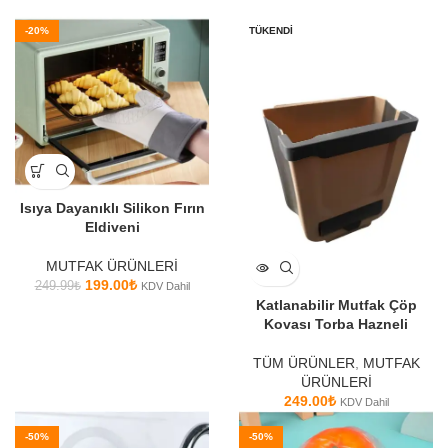
-20%
TÜKENDI
Isıya Dayanıklı Silikon Fırın
Eldiveni
MUTFAK ÜRÜNLERİ
199.00
₺
249.99
₺
KDV Dahil
Katlanabilir Mutfak Çöp
Kovası Torba Hazneli
TÜM ÜRÜNLER
,
MUTFAK
ÜRÜNLERİ
249.00
₺
KDV Dahil
-50%
-50%