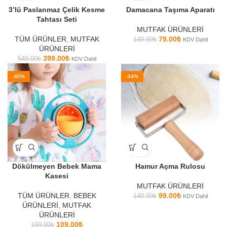
3’lü Paslanmaz Çelik Kesme
Damacana Taşıma Aparatı
Tahtası Seti
MUTFAK ÜRÜNLERİ
TÜM ÜRÜNLER
,
MUTFAK
79.00
₺
149.99
₺
KDV Dahil
ÜRÜNLERİ
399.00
₺
549.00
₺
KDV Dahil
-45%
-34%
Dökülmeyen Bebek Mama
Hamur Açma Rulosu
Kasesi
MUTFAK ÜRÜNLERİ
TÜM ÜRÜNLER
,
BEBEK
99.00
₺
149.99
₺
KDV Dahil
ÜRÜNLERİ
,
MUTFAK
ÜRÜNLERİ
109.00
₺
199.00
₺