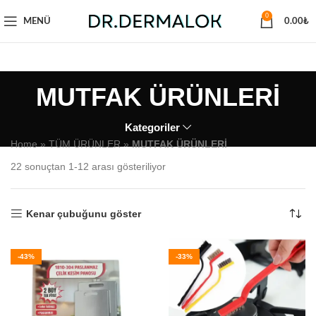
0
MENÜ
0.00
₺
MUTFAK ÜRÜNLERİ
Kategoriler
Home
»
TÜM ÜRÜNLER
»
MUTFAK ÜRÜNLERİ
22 sonuçtan 1-12 arası gösteriliyor
Kenar çubuğunu göster
-43%
-33%