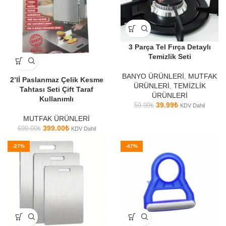
3 Parça Tel Fırça Detaylı
Temizlik Seti
BANYO ÜRÜNLERİ
,
MUTFAK
2’lİ Paslanmaz Çelik Kesme
ÜRÜNLERİ
,
TEMİZLİK
Tahtası Seti Çift Taraf
ÜRÜNLERİ
Kullanımlı
39.99
₺
59.99
₺
KDV Dahil
MUTFAK ÜRÜNLERİ
399.00
₺
699.00
₺
KDV Dahil
-27%
-47%