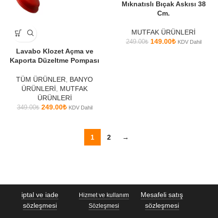
Mıknatıslı Bıçak Askısı 38
Cm.
MUTFAK ÜRÜNLERİ
149.00
₺
249.00
₺
KDV Dahil
Lavabo Klozet Açma ve
Kaporta Düzeltme Pompası
TÜM ÜRÜNLER
,
BANYO
ÜRÜNLERİ
,
MUTFAK
ÜRÜNLERİ
249.00
₺
349.00
₺
KDV Dahil
1
2
→
iptal ve iade
Mesafeli satış
Hizmet ve kullanım
sözleşmesi
sözleşmesi
Sözleşmesi