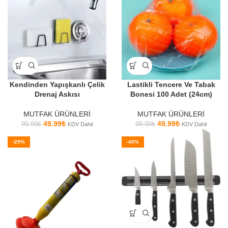
Kendinden Yapışkanlı Çelik
Lastikli Tencere Ve Tabak
Drenaj Askısı
Bonesi 100 Adet (24cm)
MUTFAK ÜRÜNLERİ
MUTFAK ÜRÜNLERİ
49.99
₺
49.99
₺
99.99
₺
99.99
₺
KDV Dahil
KDV Dahil
-29%
-40%