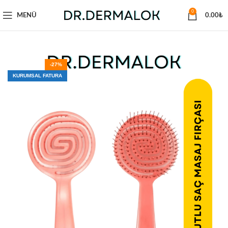
0
MENÜ
0.00
₺
-27%
KURUMSAL FATURA