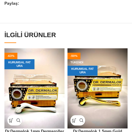
Paylaş:
İLGILI ÜRÜNLER
-63%
-50%
KURUMSAL FAT
TÜKENDI
URA
KURUMSAL FAT
URA
Dr.Dermalok 1mm Dermaroller
Dr.Dermalok 1.5mm Gold