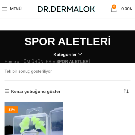
0
MENÜ
0.00
₺
SPOR ALETLERİ
Kategoriler
Home
»
TÜM ÜRÜNLER
»
SPOR ALETLERİ
Tek bir sonuç gösteriliyor
Kenar çubuğunu göster
-33%