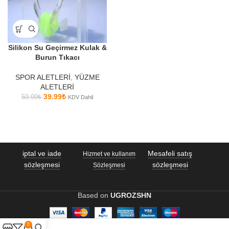
Silikon Su Geçirmez Kulak &
Burun Tıkacı
SPOR ALETLERİ
,
YÜZME
ALETLERİ
39.99
₺
59.99
₺
KDV Dahil
iptal ve iade
Mesafeli satış
Hizmet ve kullanım
sözleşmesi
sözleşmesi
Sözleşmesi
Based on
UGROZSHN
0