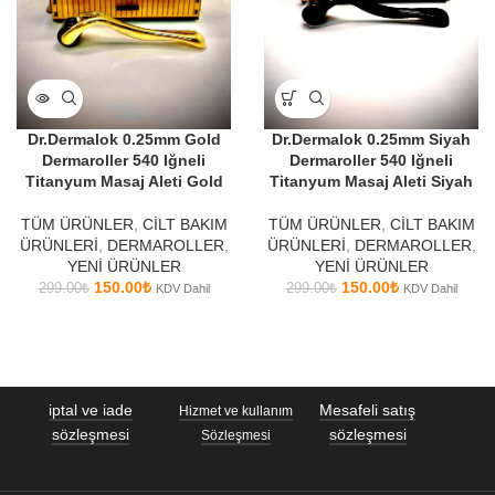
Dr.Dermalok 0.25mm Gold
Dr.Dermalok 0.25mm Siyah
Dermaroller 540 Iğneli
Dermaroller 540 Iğneli
Titanyum Masaj Aleti Gold
Titanyum Masaj Aleti Siyah
TÜM ÜRÜNLER
,
CİLT BAKIM
TÜM ÜRÜNLER
,
CİLT BAKIM
ÜRÜNLERİ
,
DERMAROLLER
,
ÜRÜNLERİ
,
DERMAROLLER
,
YENİ ÜRÜNLER
YENİ ÜRÜNLER
150.00
₺
150.00
₺
299.00
₺
299.00
₺
KDV Dahil
KDV Dahil
iptal ve iade
Mesafeli satış
Hizmet ve kullanım
sözleşmesi
sözleşmesi
Sözleşmesi