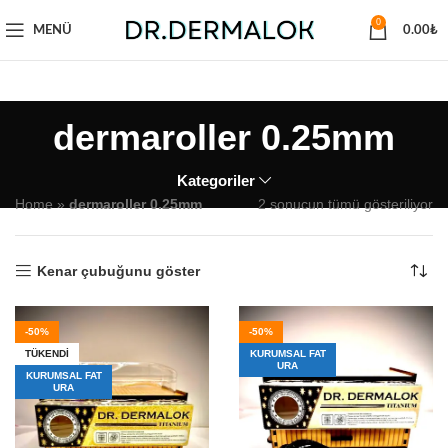
0
MENÜ
0.00
₺
dermaroller 0.25mm
Kategoriler
Home
»
dermaroller 0.25mm
2 sonucun tümü gösteriliyor
Kenar çubuğunu göster
-50%
-50%
TÜKENDI
KURUMSAL FAT
URA
KURUMSAL FAT
URA