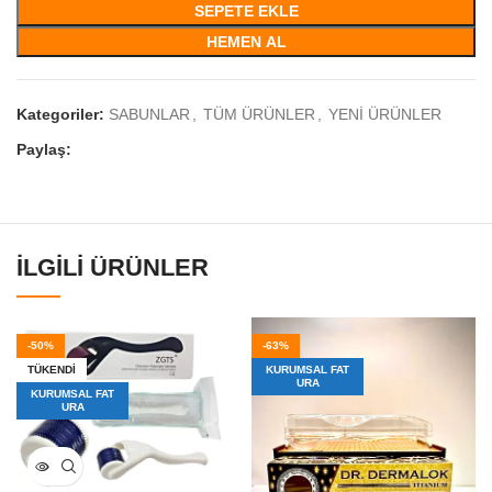
SEPETE EKLE
HEMEN AL
Kategoriler:
SABUNLAR
,
TÜM ÜRÜNLER
,
YENİ ÜRÜNLER
Paylaş:
İLGILI ÜRÜNLER
-50%
-63%
TÜKENDI
KURUMSAL FAT
URA
KURUMSAL FAT
URA