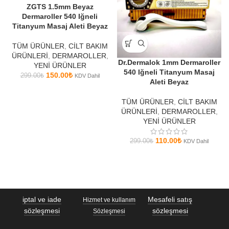
ZGTS 1.5mm Beyaz
Dermaroller 540 Iğneli
Titanyum Masaj Aleti Beyaz
TÜM ÜRÜNLER
,
CİLT BAKIM
ÜRÜNLERİ
,
DERMAROLLER
,
Dr.Dermalok 1mm Dermaroller
YENİ ÜRÜNLER
540 Iğneli Titanyum Masaj
150.00
₺
299.00
₺
KDV Dahil
Aleti Beyaz
TÜM ÜRÜNLER
,
CİLT BAKIM
ÜRÜNLERİ
,
DERMAROLLER
,
YENİ ÜRÜNLER
110.00
₺
299.00
₺
KDV Dahil
iptal ve iade
Mesafeli satış
Hizmet ve kullanım
sözleşmesi
sözleşmesi
Sözleşmesi