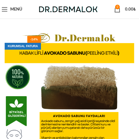
0
MENÜ
0.00
₺
-14%
KURUMSAL FATURA