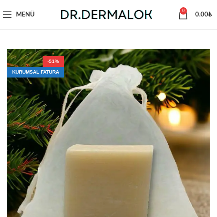
0
MENÜ
0.00
₺
-51%
KURUMSAL FATURA