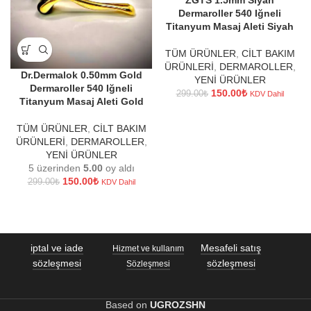
Dermaroller 540 Iğneli
Titanyum Masaj Aleti Siyah
TÜM ÜRÜNLER
,
CİLT BAKIM
ÜRÜNLERİ
,
DERMAROLLER
,
Dr.Dermalok 0.50mm Gold
YENİ ÜRÜNLER
Dermaroller 540 Iğneli
150.00
₺
299.00
₺
KDV Dahil
Titanyum Masaj Aleti Gold
TÜM ÜRÜNLER
,
CİLT BAKIM
ÜRÜNLERİ
,
DERMAROLLER
,
YENİ ÜRÜNLER
5 üzerinden
5.00
oy aldı
150.00
₺
299.00
₺
KDV Dahil
iptal ve iade
Mesafeli satış
Hizmet ve kullanım
sözleşmesi
sözleşmesi
Sözleşmesi
Based on
UGROZSHN