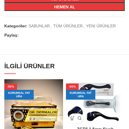
HEMEN AL
Kategoriler:
SABUNLAR
,
TÜM ÜRÜNLER
,
YENİ ÜRÜNLER
Paylaş:
İLGILI ÜRÜNLER
-50%
-50%
KURUMSAL FAT
KURUMSAL FAT
URA
URA
ZGTS 1.5mm Siyah