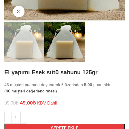
Büyütmek için tıklayın
El yapımı Eşek sütü sabunu 125gr
46
müşteri puanına dayanarak 5 üzerinden
5.00
puan aldı
(
46
müşteri değerlendirmesi)
49.00
₺
99.00
₺
KDV Dahil
SEPETE EKLE