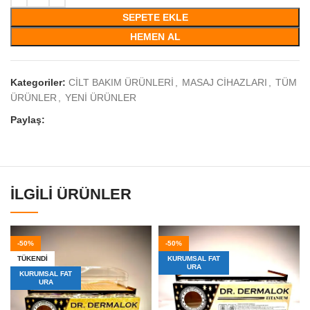
SEPETE EKLE
HEMEN AL
Kategoriler:
CİLT BAKIM ÜRÜNLERİ
,
MASAJ CİHAZLARI
,
TÜM
ÜRÜNLER
,
YENİ ÜRÜNLER
Paylaş:
İLGILI ÜRÜNLER
-50%
-50%
TÜKENDI
KURUMSAL FAT
URA
KURUMSAL FAT
URA