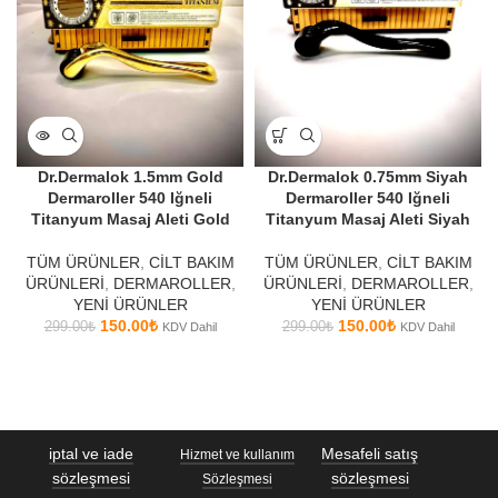
Dr.Dermalok 1.5mm Gold
Dr.Dermalok 0.75mm Siyah
Dermaroller 540 Iğneli
Dermaroller 540 Iğneli
Titanyum Masaj Aleti Gold
Titanyum Masaj Aleti Siyah
TÜM ÜRÜNLER
,
CİLT BAKIM
TÜM ÜRÜNLER
,
CİLT BAKIM
ÜRÜNLERİ
,
DERMAROLLER
,
ÜRÜNLERİ
,
DERMAROLLER
,
YENİ ÜRÜNLER
YENİ ÜRÜNLER
150.00
₺
150.00
₺
299.00
₺
299.00
₺
KDV Dahil
KDV Dahil
iptal ve iade
Mesafeli satış
Hizmet ve kullanım
sözleşmesi
sözleşmesi
Sözleşmesi