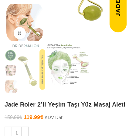
Büyütmek için tıklayın
Jade Roler 2’li Yeşim Taşı Yüz Masaj Aleti
119.99
₺
159.99
₺
KDV Dahil