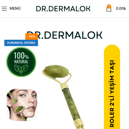
0
MENÜ
0.00
₺
-25%
KURUMSAL FATURA