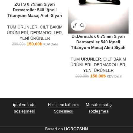
ZGTS 0.75mm Siyah
Dermaroller 540 Iğneli
Titanyum Masaj Aleti Siyah
TÜM ÜRÜNLER
,
CİLT BAKIM
ÜRÜNLERİ
,
DERMAROLLER
,
Dr.Dermalok 0.75mm Siyah
YENİ ÜRÜNLER
Dermaroller 540 Iğneli
150.00
₺
299.00
₺
KDV Dahil
Titanyum Masaj Aleti Siyah
TÜM ÜRÜNLER
,
CİLT BAKIM
ÜRÜNLERİ
,
DERMAROLLER
,
YENİ ÜRÜNLER
150.00
₺
299.00
₺
KDV Dahil
iptal ve iade
Mesafeli satış
Hizmet ve kullanım
sözleşmesi
sözleşmesi
Sözleşmesi
Based on
UGROZSHN