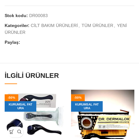
Stok kodu:
DR00083
Kategoriler:
CİLT BAKIM ÜRÜNLERİ
,
TÜM ÜRÜNLER
,
YENİ
ÜRÜNLER
Paylaş:
İLGILI ÜRÜNLER
-50%
-50%
KURUMSAL FAT
KURUMSAL FAT
URA
URA