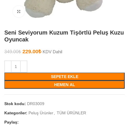
Büyütmek için tıklayın
Seni Seviyorum Kuzum Tişörtlü Peluş Kuzu
Oyuncak
229.00
₺
349.00
₺
KDV Dahil
SEPETE EKLE
HEMEN AL
Stok kodu:
DR03009
Kategoriler:
Peluş Ürünler
,
TÜM ÜRÜNLER
Paylaş: