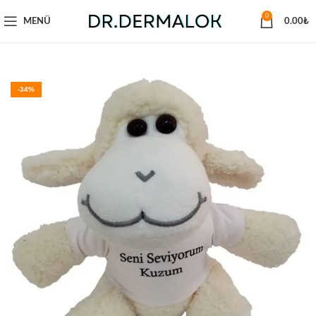
0
MENÜ
0.00
₺
-34%