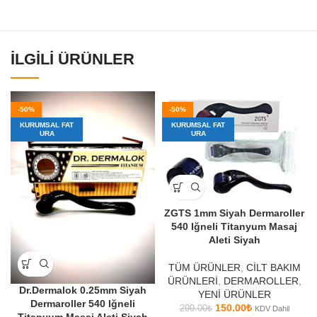
İLGILI ÜRÜNLER
-50%
-50%
KURUMSAL FAT
KURUMSAL FAT
URA
URA
ZGTS 1mm Siyah Dermaroller
540 Iğneli Titanyum Masaj
Aleti Siyah
TÜM ÜRÜNLER
,
CİLT BAKIM
ÜRÜNLERİ
,
DERMAROLLER
,
Dr.Dermalok 0.25mm Siyah
YENİ ÜRÜNLER
Dermaroller 540 Iğneli
150.00
₺
299.00
₺
KDV Dahil
Titanyum Masaj Aleti Siyah