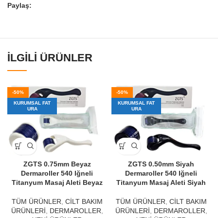
Paylaş:
İLGILI ÜRÜNLER
-50%
-50%
KURUMSAL FAT
KURUMSAL FAT
URA
URA
ZGTS 0.75mm Beyaz
ZGTS 0.50mm Siyah
Dermaroller 540 Iğneli
Dermaroller 540 Iğneli
Titanyum Masaj Aleti Beyaz
Titanyum Masaj Aleti Siyah
TÜM ÜRÜNLER
,
CİLT BAKIM
TÜM ÜRÜNLER
,
CİLT BAKIM
ÜRÜNLERİ
,
DERMAROLLER
,
ÜRÜNLERİ
,
DERMAROLLER
,