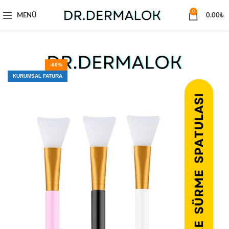
0
MENÜ
0.00
₺
-60%
KURUMSAL FATURA