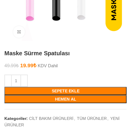
Büyütmek için tıklayın
Maske Sürme Spatulası
19.99
₺
49.99
₺
KDV Dahil
SEPETE EKLE
HEMEN AL
Kategoriler:
CİLT BAKIM ÜRÜNLERİ
,
TÜM ÜRÜNLER
,
YENİ
ÜRÜNLER