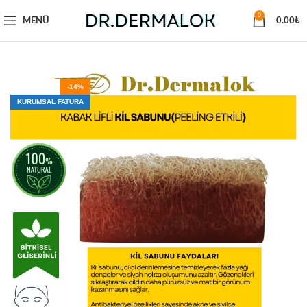
0
MENÜ
0.00
₺
-14%
KURUMSAL FATURA