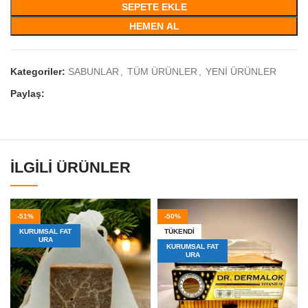
SEPETE EKLE
HEMEN AL
Kategoriler:
SABUNLAR
,
TÜM ÜRÜNLER
,
YENİ ÜRÜNLER
Paylaş:
İLGILI ÜRÜNLER
-51%
-50%
KURUMSAL FAT
TÜKENDI
URA
KURUMSAL FAT
URA