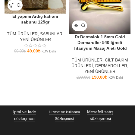
El yapımı Ardıç katranı
sabunu 125gr
TÜM ÜRÜNLER
,
SABUNLAR
,
Dr.Dermalok 1.5mm Gold
YENİ ÜRÜNLER
Dermaroller 540 Iğneli
Titanyum Masaj Aleti Gold
49.00
₺
99.00
₺
KDV Dahil
TÜM ÜRÜNLER
,
CİLT BAKIM
ÜRÜNLERİ
,
DERMAROLLER
,
YENİ ÜRÜNLER
150.00
₺
299.00
₺
KDV Dahil
iptal ve iade
Mesafeli satış
Hizmet ve kullanım
sözleşmesi
sözleşmesi
Sözleşmesi