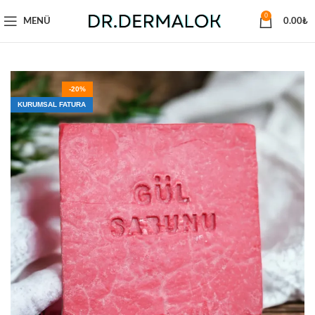
0
MENÜ
0.00
₺
-20%
KURUMSAL FATURA