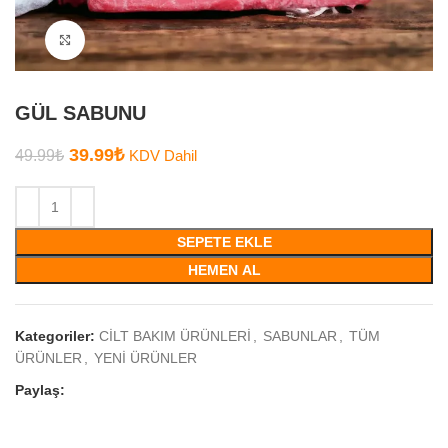
Büyütmek için tıklayın
GÜL SABUNU
39.99
₺
49.99
₺
KDV Dahil
SEPETE EKLE
HEMEN AL
Kategoriler:
CİLT BAKIM ÜRÜNLERİ
,
SABUNLAR
,
TÜM
ÜRÜNLER
,
YENİ ÜRÜNLER
Paylaş: