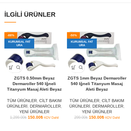
İLGILI ÜRÜNLER
-88%
-50%
KURUMSAL FAT
KURUMSAL FAT
URA
URA
ZGTS 0.50mm Beyaz
ZGTS 1mm Beyaz Dermaroller
Dermaroller 540 Iğneli
540 Iğneli Titanyum Masaj
Titanyum Masaj Aleti Beyaz
Aleti Beyaz
TÜM ÜRÜNLER
,
CİLT BAKIM
TÜM ÜRÜNLER
,
CİLT BAKIM
ÜRÜNLERİ
,
DERMAROLLER
,
ÜRÜNLERİ
,
DERMAROLLER
,
YENİ ÜRÜNLER
YENİ ÜRÜNLER
150.00
₺
150.00
₺
1,299.00
₺
299.00
₺
KDV Dahil
KDV Dahil