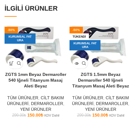
İLGILI ÜRÜNLER
-50%
-50%
KURUMSAL FAT
TÜKENDI
URA
KURUMSAL FAT
URA
ZGTS 1mm Beyaz Dermaroller
ZGTS 1.5mm Beyaz
540 Iğneli Titanyum Masaj
Dermaroller 540 Iğneli
Aleti Beyaz
Titanyum Masaj Aleti Beyaz
TÜM ÜRÜNLER
,
CİLT BAKIM
TÜM ÜRÜNLER
,
CİLT BAKIM
ÜRÜNLERİ
,
DERMAROLLER
,
ÜRÜNLERİ
,
DERMAROLLER
,
YENİ ÜRÜNLER
YENİ ÜRÜNLER
150.00
₺
150.00
₺
299.00
₺
299.00
₺
KDV Dahil
KDV Dahil