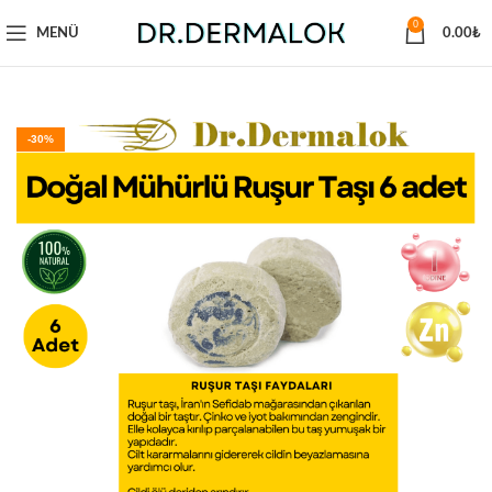
0
MENÜ
0.00
₺
-30%