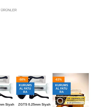
 ÜRÜNLER
-50%
-63%
KURUMS
KURUMS
AL FATU
AL FATU
RA
RA
mm Siyah
ZGTS 0.25mm Siyah