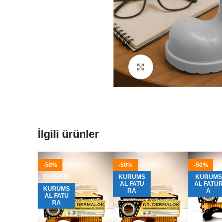
Büyütmek için tıklayın
İlgili ürünler
-50%
-50%
-50%
TÜKENDI
KURUMS
KURUMS
AL FATU
AL FATU
KURUMS
RA
A
AL FATU
RA