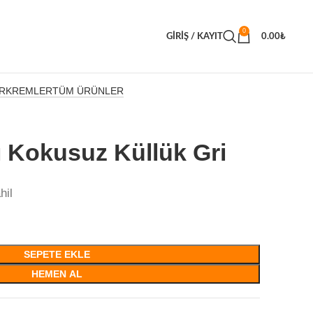
0
GIRIŞ / KAYIT
0.00
₺
R
KREMLER
TÜM ÜRÜNLER
ı Kokusuz Küllük Gri
hil
SEPETE EKLE
HEMEN AL