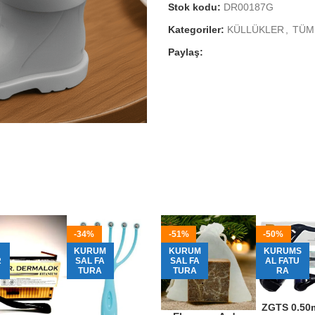
Stok kodu:
DR00187G
Kategoriler:
KÜLLÜKLER
,
TÜM
Paylaş:
-34%
-51%
-50%
KURUM
KURUM
KURUMS
R
SAL FA
SAL FA
AL FATU
TURA
TURA
RA
ZGTS 0.50