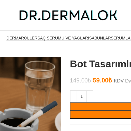
DERMAROLLER
SAÇ SERUMU VE YAĞLARI
SABUNLAR
SERUMLA
Bot Tasarıml
59.00
₺
149.00
₺
KDV Da