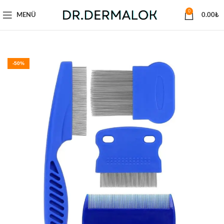
0
MENÜ
0.00
₺
-50%