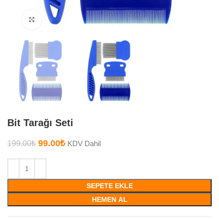
Büyütmek için tıklayın
Bit Tarağı Seti
99.00
₺
199.00
₺
KDV Dahil
SEPETE EKLE
HEMEN AL