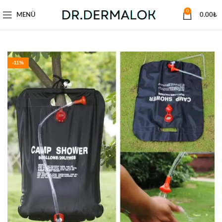
0
MENÜ
0.00
₺
-11%