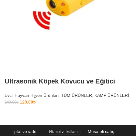
Ultrasonik Köpek Kovucu ve Eğitici
Evcil Hayvan Hijyen Ürünleri
,
TÜM ÜRÜNLER
,
KAMP ÜRÜNLERİ
129.00
₺
249.00
₺
iptal ve iade
Mesafeli satış
Hizmet ve kullanım