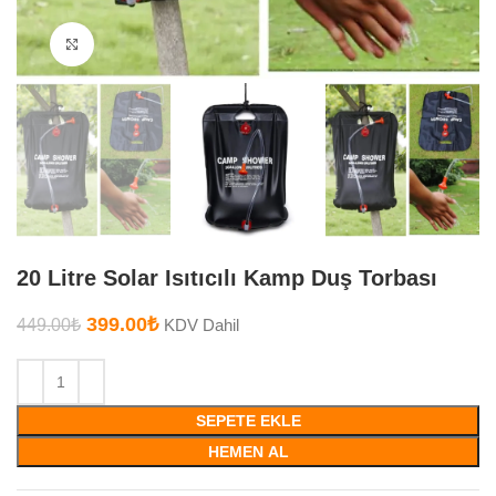
Büyütmek için tıklayın
20 Litre Solar Isıtıcılı Kamp Duş Torbası
399.00
₺
449.00
₺
KDV Dahil
SEPETE EKLE
HEMEN AL