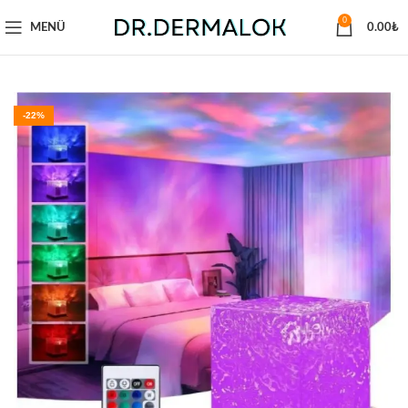
0
MENÜ
0.00
₺
-22%