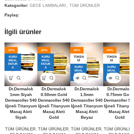
Kategoriler:
GECE LAMBALARI
,
TÜM ÜRÜNLER
Paylaş:
İlgili ürünler
-50%
-50%
-50%
-50%
KURU
KURU
TÜKEN
TÜKEN
MSAL
MSAL
DI
DI
FATUR
FATUR
KURU
KURU
A
A
MSAL
MSAL
FATUR
FATUR
A
A
Dr.Dermalok
Dr.Dermalok
Dr.Dermalok
Dr.Dermalok
1mm Siyah
0.50mm Gold
1.5mm
0.75mm Gold
Dermaroller 540
Dermaroller 540
Dermaroller 540
Dermaroller 54
Iğneli Titanyum
Iğneli Titanyum
Iğneli Titanyum
Iğneli Titanyu
Masaj Aleti
Masaj Aleti
Masaj Aleti
Masaj Aleti
Siyah
Gold
Beyaz
Gold
TÜM ÜRÜNLER
,
TÜM ÜRÜNLER
,
TÜM ÜRÜNLER
,
TÜM ÜRÜNLE