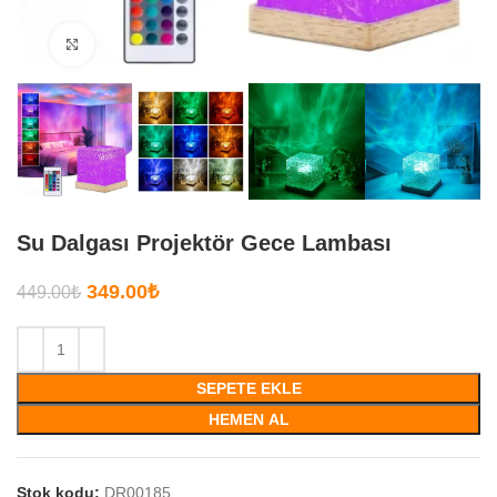
Büyütmek için tıklayın
Su Dalgası Projektör Gece Lambası
349.00
₺
449.00
₺
SEPETE EKLE
HEMEN AL
Stok kodu:
DR00185