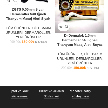
ZGTS 0.50mm Siyah
Dermaroller 540 Iğneli
Titanyum Masaj Aleti Siyah
TÜM ÜRÜNLER
,
CİLT BAKIM
ÜRÜNLERİ
,
DERMAROLLER
,
Dr.Dermalok 1.5mm
YENİ ÜRÜNLER
Dermaroller 540 Iğneli
150.00
₺
299.00
₺
KDV Dahil
Titanyum Masaj Aleti Beyaz
TÜM ÜRÜNLER
,
CİLT BAKIM
ÜRÜNLERİ
,
DERMAROLLER
,
YENİ ÜRÜNLER
150.00
₺
299.00
₺
KDV Dahil
iptal ve iade
Mesafeli satış
Hizmet ve kullanım
sözleşmesi
sözleşmesi
Sözleşmesi