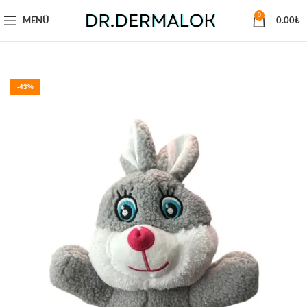
0
MENÜ
0.00
₺
-43%