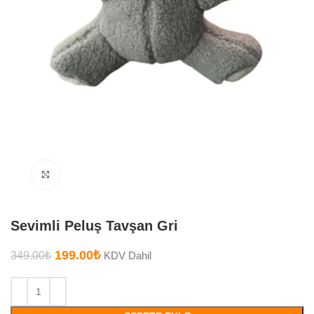
Büyütmek için tıklayın
Sevimli Peluş Tavşan Gri
199.00
₺
349.00
₺
KDV Dahil