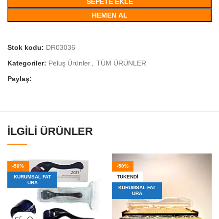
SEPETE EKLE
HEMEN AL
Stok kodu:
DR03036
Kategoriler:
Peluş Ürünler
,
TÜM ÜRÜNLER
Paylaş:
İLGILI ÜRÜNLER
-50%
-50%
KURUMSAL FAT
TÜKENDI
URA
KURUMSAL FAT
URA