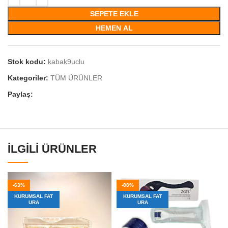
SEPETE EKLE
HEMEN AL
Stok kodu:
kabak9uclu
Kategoriler:
TÜM ÜRÜNLER
Paylaş:
İLGILI ÜRÜNLER
-63%
-88%
KURUMSAL FAT
KURUMSAL FAT
URA
URA