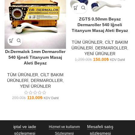
ZGTS 0.50mm Beyaz
Dermaroller 540 Iğneli
Titanyum Masaj Aleti Beyaz
TÜM ÜRÜNLER
,
CİLT BAKIM
ÜRÜNLERİ
,
DERMAROLLER
,
Dr.Dermalok 1mm Dermaroller
YENİ ÜRÜNLER
540 Iğneli Titanyum Masaj
150.00
₺
1,299.00
₺
KDV Dahil
Aleti Beyaz
TÜM ÜRÜNLER
,
CİLT BAKIM
ÜRÜNLERİ
,
DERMAROLLER
,
YENİ ÜRÜNLER
110.00
₺
299.00
₺
KDV Dahil
iptal ve iade
Mesafeli satış
Hizmet ve kullanım
sözleşmesi
sözleşmesi
Sözleşmesi