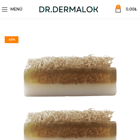
0
MENÜ
0.00
₺
-43%