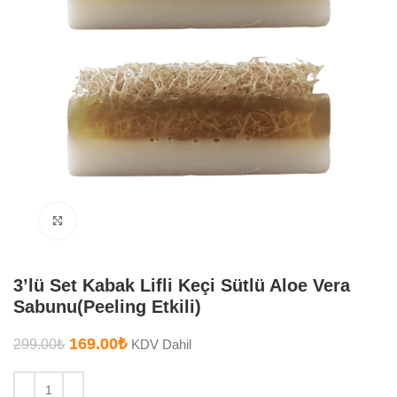
Büyütmek için tıklayın
3’lü Set Kabak Lifli Keçi Sütlü Aloe Vera
Sabunu(Peeling Etkili)
169.00
₺
299.00
₺
KDV Dahil